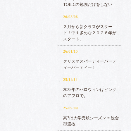
TOEICの勉強だけをしない
26/03/06
３月から新クラスがスター
ト！中１多めな２０２６年が
スタート。
26/01/15
クリスマスパーティーパーテ
ィーパーティー！
25/11/11
2025年のハロウィンはピンク
のアフロで。
25/09/09
高3は大学受験シーズン = 総合
型選抜